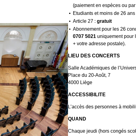
(paiement en espèces ou par 
Etudiants et moins de 26 ans
Article 27 :
gratuit
Abonnement pour les 26 conc
0707 5021
uniquement pour l
+ votre adresse postale).
LIEU DES CONCERTS
Salle Académiques de l’Univers
Place du 20-Août, 7
4000 Liège
ACCESSIBILITE
L’accès des personnes à mobilité
QUAND
Chaque jeudi (hors congés scol