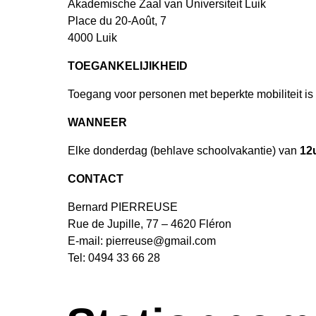
Akademische Zaal van Universiteit Luik
Place du 20-Août, 7
4000
Luik
TOEGANKELIJIKHEID
Toegang voor personen met beperkte mobiliteit is 
WANNEER
Elke donderdag (
behlave schoolvakantie
) van
12
CONTACT
Bernard PIERREUSE
Rue de Jupille, 77 – 4620 Fléron
E-mail:
pierreuse@gmail.com
Tel: 0494 33 66 28