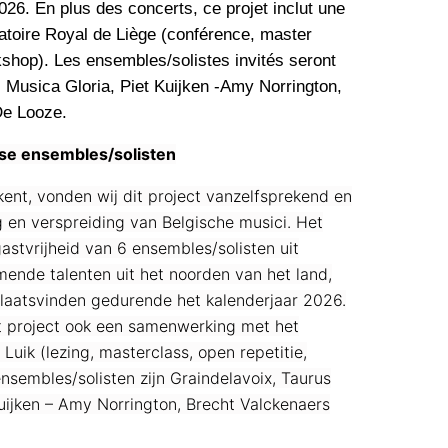
2026. En plus des concerts, ce projet inclut une
atoire Royal de Liège (conférence, master
kshop). Les ensembles/solistes invités seront
, Musica Gloria, Piet Kuijken -Amy Norrington,
De Looze.
mse ensembles/solisten
nt, vonden wij dit project vanzelfsprekend en
 en verspreiding van Belgische musici. Het
astvrijheid van 6 ensembles/solisten uit
ende talenten uit het noorden van het land,
plaatsvinden gedurende het kalenderjaar 2026.
t project ook een samenwerking met het
Luik (lezing, masterclass, open repetitie,
sembles/solisten zijn Graindelavoix, Taurus
Kuijken – Amy Norrington, Brecht Valckenaers