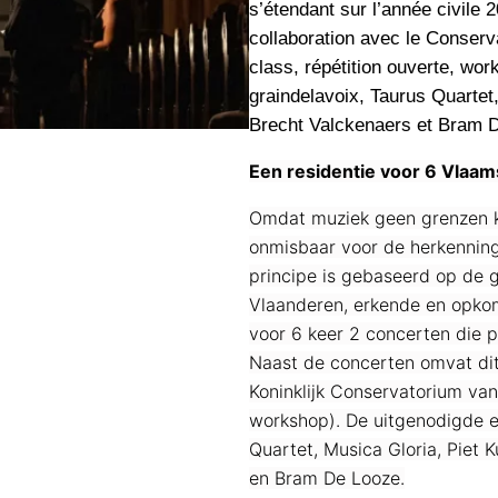
s’étendant sur l’année civile 
collaboration avec le Conserv
class, répétition ouverte, wor
graindelavoix, Taurus Quartet
Brecht Valckenaers et Bram 
Een residentie voor 6 Vlaa
Omdat muziek geen grenzen ke
onmisbaar voor de herkenning
principe is gebaseerd op de g
Vlaanderen, erkende en opkom
voor 6 keer 2 concerten die 
Naast de concerten omvat di
Koninklijk Conservatorium van 
workshop). De uitgenodigde en
Quartet, Musica Gloria, Piet 
en Bram De Looze.