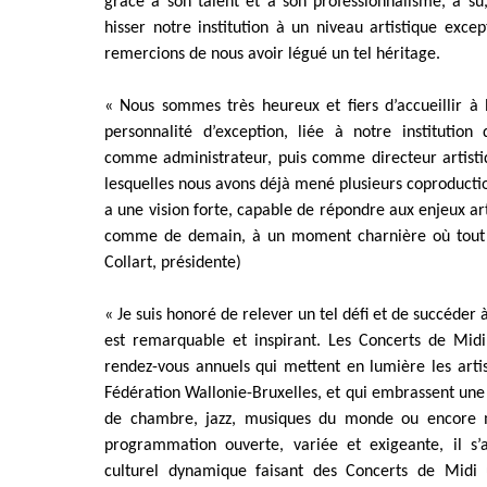
grâce à son talent et à son professionnalisme, a s
hisser notre institution à un niveau artistique exce
remercions de nous avoir légué un tel héritage.
« Nous sommes très heureux et fiers d’accueillir à
personnalité d’exception, liée à notre institution
comme administrateur, puis comme directeur artisti
lesquelles nous avons déjà mené plusieurs coproducti
a une vision forte, capable de répondre aux enjeux art
comme de demain, à un moment charnière où tout e
Collart, présidente)
« Je suis honoré de relever un tel défi et de succéder 
est remarquable et inspirant. Les Concerts de Midi
rendez-vous annuels qui mettent en lumière les arti
Fédération Wallonie-Bruxelles, et qui embrassent une 
de chambre, jazz, musiques du monde ou encore m
programmation ouverte, variée et exigeante, il s’a
culturel dynamique faisant des Concerts de Midi 