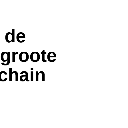
 de
egroote
chain