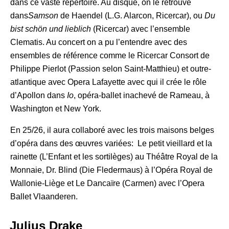
dans ce vaste répertoire. Au disque, on le retrouve
dans
Samson
de Haendel (L.G. Alarcon, Ricercar), ou
Du
bist schön und lieblich
(Ricercar) avec l’ensemble
Clematis. Au concert on a pu l’entendre avec des
ensembles de référence comme le Ricercar Consort de
Philippe Pierlot (Passion selon Saint-Matthieu) et outre-
atlantique avec Opera Lafayette avec qui il crée le rôle
d’Apollon dans
Io
, opéra-ballet inachevé de Rameau, à
Washington et New York.
En 25/26, il aura collaboré avec les trois maisons belges
d’opéra dans des œuvres variées: Le petit vieillard et la
rainette (L’Enfant et les sortilèges) au Théâtre Royal de la
Monnaie, Dr. Blind (Die Fledermaus) à l’Opéra Royal de
Wallonie-Liège et Le Dancaïre (Carmen) avec l’Opera
Ballet Vlaanderen.
Julius Drake