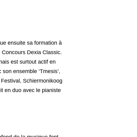
nue ensuite sa formation à
u Concours Dexia Classic.
mais est surtout actif en
c son ensemble ‘Tmesis’,
 Festival, Schiermonikoog
it en duo avec le pianiste
ofond de la musique font