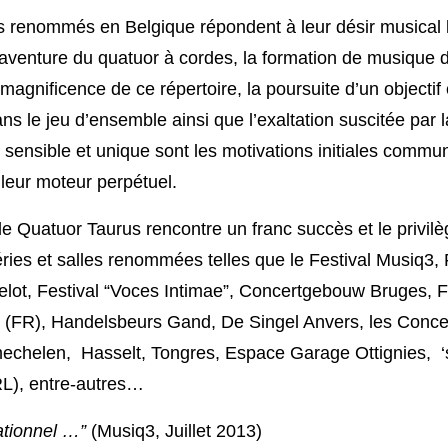
 renommés en Belgique répondent à leur désir musical l
 aventure du quatuor à cordes, la formation de musique
 magnificence de ce répertoire, la poursuite d’un object
ns le jeu d’ensemble ainsi que l’exaltation suscitée par 
 sensible et unique sont les motivations initiales com
 leur moteur perpétuel.
e Quatuor Taurus rencontre un franc succès et le privilèg
ries et salles renommées telles que le Festival Musiq3, 
velot, Festival “Voces Intimae”, Concertgebouw Bruges, F
s (FR), Handelsbeurs Gand, De Singel Anvers, les Concer
echelen, Hasselt, Tongres, Espace Garage Ottignies, ‘
L), entre-autres…
ationnel …”
(Musiq3, Juillet 2013)