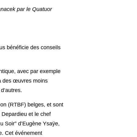
anacek par le Quatuor
us bénéficie des conseils
antique, avec par exemple
 à des œuvres moins
d’autres.
sion (RTBF) belges, et sont
d Depardieu et le chef
du Soir” d’Eugène Ysaÿe,
re. Cet événement