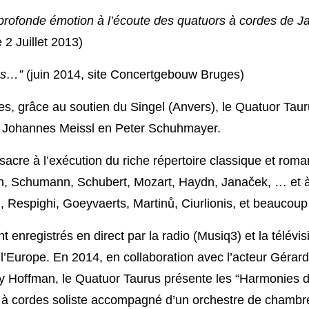
 profonde émotion à l’écoute des quatuors à cordes de J
 2 Juillet 2013)
us…”
(juin 2014, site Concertgebouw Bruges)
, grâce au soutien du Singel (Anvers), le Quatuor Taur
, Johannes Meissl en Peter Schuhmayer.
acre à l’exécution du riche répertoire classique et rom
n, Schumann, Schubert, Mozart, Haydn, Janaček, … et
 Respighi, Goeyvaerts, Martinů, Ciurlionis, et beaucoup 
enregistrés en direct par la radio (Musiq3) et la télévi
 l’Europe. En 2014, en collaboration avec l’acteur Gérar
by Hoffman, le Quatuor Taurus présente les “Harmonies 
 à cordes soliste accompagné d’un orchestre de chamb