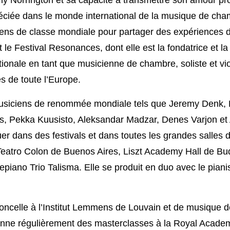
réciée dans le monde international de la musique de cha
iens de classe mondiale pour partager des expériences d
e Festival Resonances, dont elle est la fondatrice et la di
ionale en tant que musicienne de chambre, soliste et viol
s de toute l’Europe.
usiciens de renommée mondiale tels que Jeremy Denk, Ph
is, Pekka Kuusisto, Aleksandar Madzar, Denes Varjon et 
uer dans des festivals et dans toutes les grandes salles 
 Teatro Colon de Buenos Aires, Liszt Academy Hall de Bu
epiano Trio Talisma. Elle se produit en duo avec le pianis
loncelle à l’Institut Lemmens de Louvain et de musique de
nne régulièrement des masterclasses à la Royal Academ