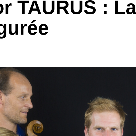
r TAURUS : La
igurée